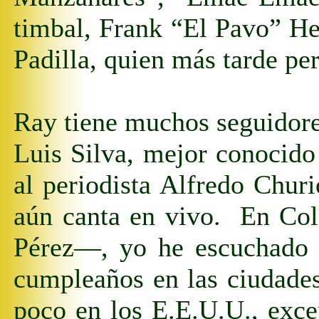
timbal, Frank “El Pavo” He
Padilla, quien más tarde pe
Ray tiene muchos seguidore
Luis Silva, mejor conocid
al periodista Alfredo Chu
aún canta en vivo. En Co
Pérez
—
, yo he escuchado 
cumpleaños
en las ciudade
poco en los E.E.U.U., exce