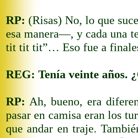
RP:
(R
isas
) No, lo que suc
esa manera
—
, y cada una t
tit tit tit”… Eso fue a final
REG:
Tenía veinte años. 
RP:
Ah, bueno, era diferen
pasar en camisa eran los tur
que andar en traje. También