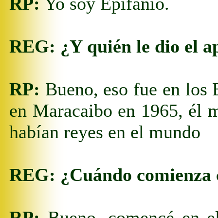
RP:
Yo soy Epifanio.
REG:
¿Y quién le dio el 
RP:
Bueno, eso fue en los 
en Maracaibo en
19
65, él 
habían reyes en el mundo
REG:
¿Cuándo comienza 
RP:
Bueno, comencé en el 