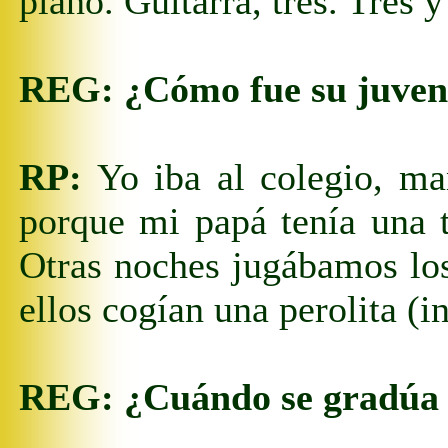
piano. Guitarra, tres. Tres 
REG:
¿Cómo fue su juve
RP:
Yo iba a
l
colegio, mañ
porque mi papá tenía una t
Otras noches jugábamos los
ellos cogían una perolita (
REG:
¿Cuándo se gradúa 