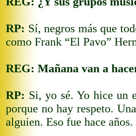
REG:
¿Y sus grupos musi
RP:
Sí, negros más que todo
como Frank “El Pavo” Herná
REG:
Mañana van a hacer
RP:
Si, yo sé. Yo hice un e
porque no hay respeto. Una
alguien. Eso fue hace años.