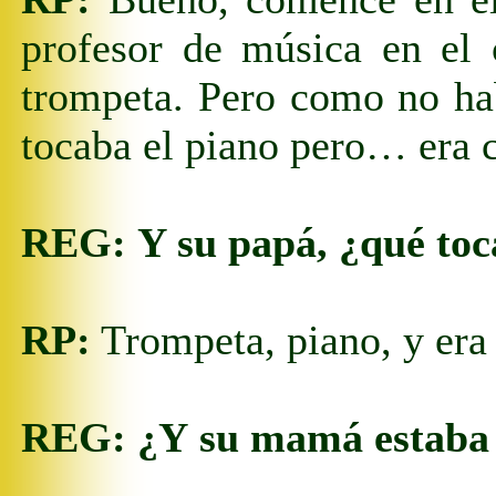
profesor de música en el
trompeta. Pero como no ha
tocaba
el piano pero… era c
REG:
Y su papá, ¿qué to
RP:
Trompeta, piano, y era 
REG:
¿Y
su mamá estaba 