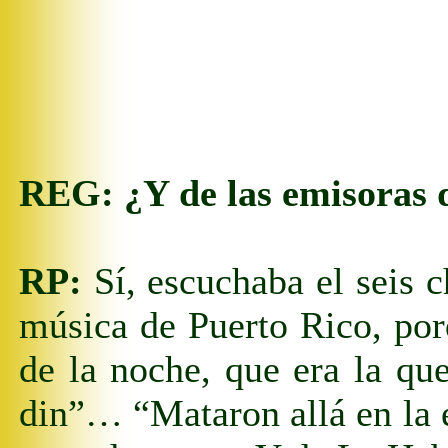
REG:
¿Y de las emisoras 
RP:
Sí, escuchaba el seis
música de Puerto
R
ico, po
de la noche, que era la qu
din”… “Mataron allá en la e