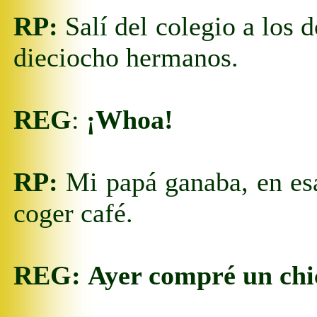
RP:
Salí del colegio a los 
dieciocho hermanos.
REG
:
¡Whoa!
RP:
Mi papá ganaba, en esa 
coger café.
REG:
Ayer compré un chic