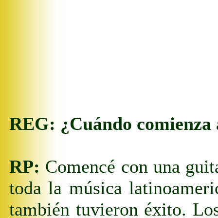
REG:
¿Cuándo comienza a
RP:
Comencé con una guita
toda
la
música latinoamer
también tuvieron éxito. L