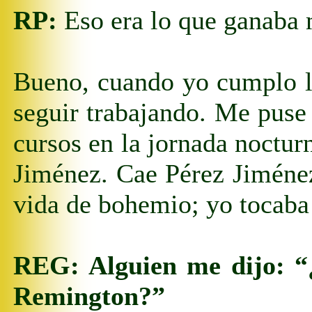
RP:
Eso era lo que ganaba 
Bueno, cuando yo cumplo
l
seguir trabajando. Me puse
cursos en
la jornada
noctur
Jiménez. Cae Pérez Jiménez
vida de bohemio; yo tocaba
REG: Alguien me dijo: “¿
Remington?”