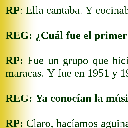
RP
: Ella cantaba. Y cocin
REG:
¿Cuál fue el prime
RP:
Fue un grupo que hici
maracas.
Y fue en 19
51
y
1
REG:
Ya conocían la músi
RP:
Claro, hacíamos aguina