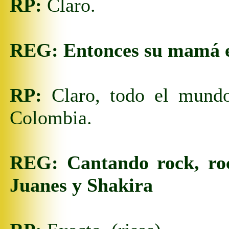
RP:
Claro.
REG:
Entonces su mamá es
RP:
Claro, todo el mundo 
Colombia.
REG:
Cantando rock, ro
Juanes y Shakira