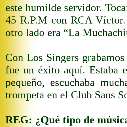
este humilde servidor.
Toca
45
R.p.m
con RCA Víctor
otro lado era “La Muchachit
Con Los Singers grabamos u
fue un éxito aquí. Estaba
pequeño, escuchaba mucha
trompeta en el Club Sans S
REG:
¿Qué tipo de músic