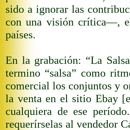
sido a ignorar las contrib
con una visión crítica—, e
países.
En
la grabación: “La Sals
termino “salsa” como ritm
comercial
los conjuntos y o
la venta en el sitio Ebay [
cualquiera de ese períod
requerírselas al vendedor C