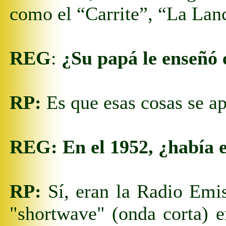
como el “Carrite”, “La La
REG
:
¿Su papá le enseñó 
RP:
Es que esas cosas se apr
REG:
En el 1952, ¿había 
RP:
Sí, eran la Radio Emis
"
shortwave
"
(onda corta) e