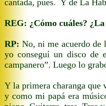
cantada, pues. Y de
L
a Ha
REG:
¿Cómo cuáles? ¿L
RP:
No, ni me acuerdo de l
yo conseguí un disco de 
campanero”. Luego lo grabó
Y la primera charanga que 
y como mi papá era músico,