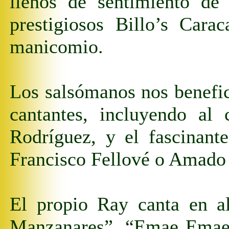
llenos de sentimiento de
prestigiosos Billo’s Cara
manicomio.
Los salsómanos nos benefici
cantantes, incluyendo al
Rodríguez, y el fascinan
Francisco Fellové o Amado
El propio Ray canta en a
Manzanares”, “Emae Emae” 