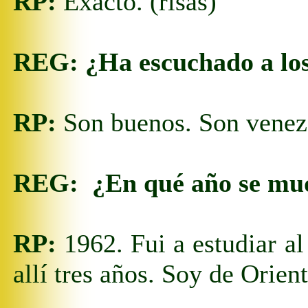
RP:
Exacto. (risas)
REG:
¿Ha escuchado a los
RP:
Son buenos.
Son venez
REG:
¿En qué año se mu
RP:
1962.
Fui a estudiar a
allí tres años. Soy de Orie