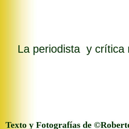
La periodista
y crític
Texto y Fotografía
s
de
©Roberto